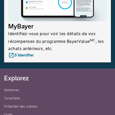
MyBayer
Identifiez-vous pour voir les détails de vos
MC
récompenses du programme BayerValue
, les
achats antérieurs, etc.
launch
S’identifier
Explorez
Semences
Caractères
Protection des cultures
Outils