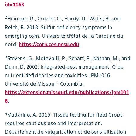
id=1163
.
2
Heiniger, R., Crozier, C., Hardy, D., Walls, B., and
Reich, R. 2018. Sulfur deficiency symptoms in
emerging corn. Université d’état de la Caroline du
nord.
https://corn.ces.ncsu.edu
.
3
Stevens, G., Motavalli, P., Scharf, P., Nathan, M., and
Dunn, D. 2002. Integrated pest management: Crop
nutrient deficiencies and toxicities. IPM1016.
Université de Missouri-Columbia.
https://extension.missouri.edu/publications/ipm101
6
.
4
Mallarino, A. 2019. Tissue testing for field Crops
requires cautious use and interpretation.
Département de vulgarisation et de sensibilisation