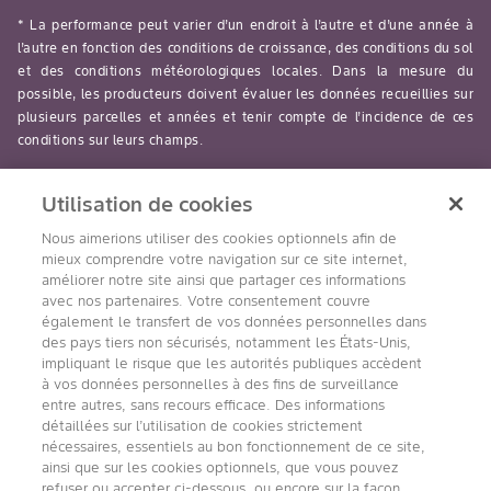
* La performance peut varier d’un endroit à l’autre et d’une année à
l’autre en fonction des conditions de croissance, des conditions du sol
et des conditions météorologiques locales. Dans la mesure du
possible, les producteurs doivent évaluer les données recueillies sur
plusieurs parcelles et années et tenir compte de l’incidence de ces
conditions sur leurs champs.
read-more
Utilisation de cookies
Nous aimerions utiliser des cookies optionnels afin de
mieux comprendre votre navigation sur ce site internet,
améliorer notre site ainsi que partager ces informations
avec nos partenaires. Votre consentement couvre
Suivez nous
également le transfert de vos données personnelles dans
des pays tiers non sécurisés, notamment les États-Unis,
impliquant le risque que les autorités publiques accèdent
à vos données personnelles à des fins de surveillance
entre autres, sans recours efficace. Des informations
détaillées sur l’utilisation de cookies strictement
nécessaires, essentiels au bon fonctionnement de ce site,
ainsi que sur les cookies optionnels, que vous pouvez
refuser ou accepter ci-dessous, ou encore sur la façon
Accessibilité
Conditions d’utilisation de Bayer