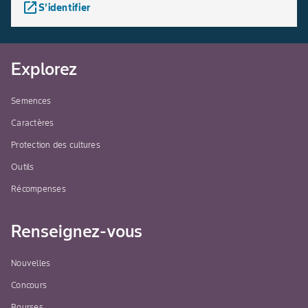
launch
S’identifier
Explorez
Semences
Caractères
Protection des cultures
Outils
Récompenses
Renseignez-vous
Nouvelles
Concours
Bourses