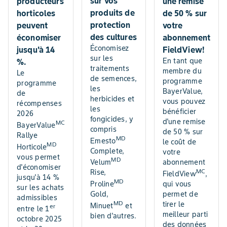
sur vos
une remise
producteurs
produits de
de 50 % sur
horticoles
protection
votre
peuvent
des cultures
abonnement
économiser
Économisez
FieldView!
jusqu'à 14
sur les
En tant que
%.
traitements
membre du
Le
de semences,
programme
programme
les
BayerValue,
de
herbicides et
vous pouvez
récompenses
les
bénéficier
2026
fongicides, y
d'une remise
MC
BayerValue
compris
de 50 % sur
Rallye
MD
Emesto
le coût de
MD
Horticole
Complete,
votre
vous permet
MD
abonnement
Velum
d'économiser
MC
Rise,
FieldView
,
jusqu'à 14 %
MD
qui vous
Proline
sur les achats
permet de
Gold,
admissibles
MD
tirer le
Minuet
et
er
entre le 1
meilleur parti
bien d'autres.
octobre 2025
des données