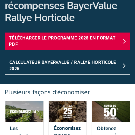
récompenses BayerValue
Rallye Horticole
TÉLÉCHARGER LE PROGRAMME 2026 EN FORMAT
arrow_forward_ios
PDF
CALCULATEUR BAYERVALUE / RALLYE HORTICOLE
arrow_forward_ios
2026
Plusieurs façons d’économiser
Économisez
Obtenez
Les