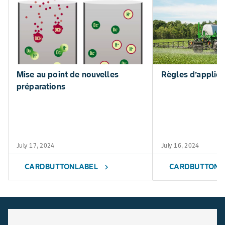
Mise au point de nouvelles
Règles d’applica
préparations
July 17, 2024
July 16, 2024
CARDBUTTONLABEL
CARDBUTTONL
chevron_right