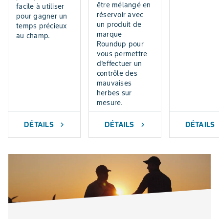
sagesse-des-chirurgiens
être mélangé en
facile à utiliser
saponaire des vaches
réservoir avec
pour gagner un
sarrasin de Tartarie
un produit de
temps précieux
sicyos anguleux
marque
au champ.
silène noctiflore
Roundup pour
sisymbre élevé
vous permettre
soude roulante
d’effectuer un
spargoute des champs
contrôle des
stellaire moyenne
mauvaises
tabouret des champs
herbes sur
vélar d'Orient
mesure.
vélar fausse giroflée
vergerette du Canada
DÉTAILS
DÉTAILS
DÉTAILS
chevron_right
chevron_right
vesce à feuilles étroites