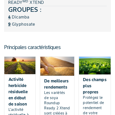
MD
READY
XTEND
GROUPES :
4
Dicamba
9
Glyphosate
Principales caractéristiques
Activité
Des champs
De meilleurs
herbicide
plus
rendements
résiduelle
propres
Les variétés
en début
Protégez le
de soya
potentiel de
Roundup
de saison
rendement
Ready 2 Xtend
L'activité
de votre
sont créées à
résiduelle à