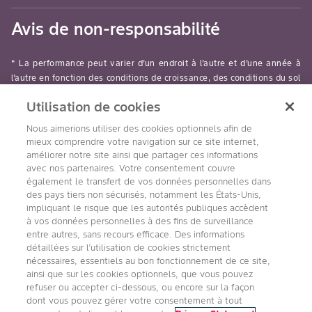
Avis de non-responsabilité
* La performance peut varier d’un endroit à l’autre et d’une année à
l’autre en fonction des conditions de croissance, des conditions du sol
et des conditions météorologiques locales. Dans la mesure du
Utilisation de cookies
possible, les producteurs doivent évaluer les données recueillies sur
plusieurs parcelles et années et tenir compte de l’incidence de ces
Nous aimerions utiliser des cookies optionnels afin de
conditions sur leurs champs.
mieux comprendre votre navigation sur ce site internet,
améliorer notre site ainsi que partager ces informations
read-more
avec nos partenaires. Votre consentement couvre
également le transfert de vos données personnelles dans
des pays tiers non sécurisés, notamment les États-Unis,
impliquant le risque que les autorités publiques accèdent
à vos données personnelles à des fins de surveillance
entre autres, sans recours efficace. Des informations
Suivez nous
détaillées sur l’utilisation de cookies strictement
nécessaires, essentiels au bon fonctionnement de ce site,
ainsi que sur les cookies optionnels, que vous pouvez
refuser ou accepter ci-dessous, ou encore sur la façon
dont vous pouvez gérer votre consentement à tout