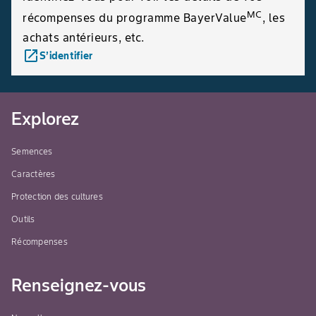
MC
récompenses du programme BayerValue
, les
achats antérieurs, etc.
launch
S’identifier
Explorez
Semences
Caractères
Protection des cultures
Outils
Récompenses
Renseignez-vous