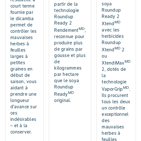
soya
partir de la
court terme
Roundup
technologie
fournie par
Ready 2
Roundup
le dicamba
MD
Ready 2
Xtend
permet de
MD
avec les
Rendement
,
contrôler les
herbicides
reconnue pour
mauvaises
Roundup
produire plus
herbes à
MD
de grains par
Xtend
2
feuilles
gousse et plus
ou
larges à
de
MD
petites
XtendiMax
kilogrammes
graines en
2, dotés de
par hectare
début de
la
que le soya
saison, vous
technologie
Roundup
aidant à
MD
VaporGrip
.
MD
Ready
prendre une
Ils procurent
original.
longueur
tous les deux
d'avance sur
un contrôle
ces
exceptionnel
indésirables
des
– et à la
mauvaises
conserver.
herbes à
feuilles