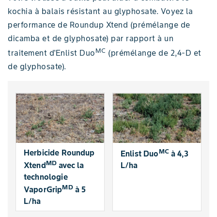
kochia à balais résistant au glyphosate. Voyez la
performance de Roundup Xtend (prémélange de
dicamba et de glyphosate) par rapport à un
MC
traitement d'Enlist Duo
(prémélange de 2,4-D et
de glyphosate).
MC
Herbicide Roundup
Enlist Duo
à 4,3
MD
Xtend
avec la
L/ha
technologie
MD
VaporGrip
à 5
L/ha