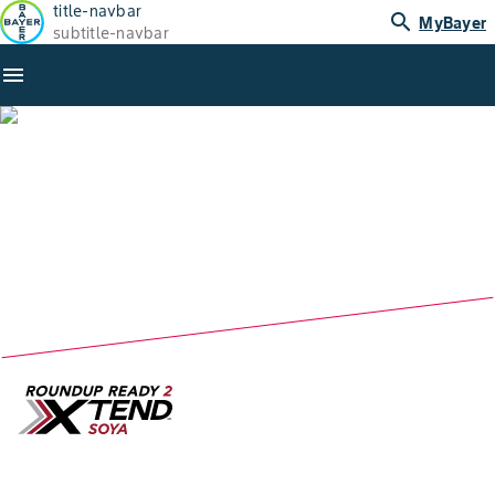
title-navbar
search
MyBayer
subtitle-navbar
menu