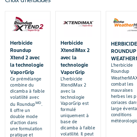
Choix d’herbicides
digitaire (astringente, sanguine)
canola spontané (non tolérant au glyphosate)
asclépiade de Syrie
folle avoine
chénopode blanc
chardon des champs
ivraie de Perse
crépis des toits
chiendent
orge spontanée
érodium cicutaire
laiteron des champs
panic d'automne
gaillet grateron
liseron des champs
panic millet
haricot adzuki spontanéherbe à poux (fausse,
muhlenbergie feuillée
pâturin annuel
grande, petite)
Herbicide
Herbicide
HERBICID
orge queue d'écureuil
pied-de-coq
kochia à balais
pissenlit
Roundup
XtendiMax 2
ROUNDUP
sétaire (glauque, verte)
laiteron potager
souchet comestible
Xtend 2 avec
avec la
WEATHER
laitue scariole
lampourde glouteron
la technologie
technologie
L’herbicide
lin spontané
Roundup
VaporGrip
VaporGrip
mauve à feuilles rondes
WeatherMA
Ce prémélange
L'herbicide
morelle à trois fleurs
combat les
combine du
XtendiMax 2
morelle noire de l'Est
mauvaises
dicamba à faible
avec la
moutarde de l'Inde
herbes les p
volatilité avec
technologie
moutarde des champs
coriaces dan
MD
VaporGrip est
du Roundup
.
ortie royale
large éventa
formulé
Il offre un
renouée de Pennsylvanie
conditions
uniquement à
double mode
renouée liseron
météorologi
base de
d'action dans
renouée persicaire
dicamba à faible
une formulation
renouée scabre
volatilité. Il peut
pratique et