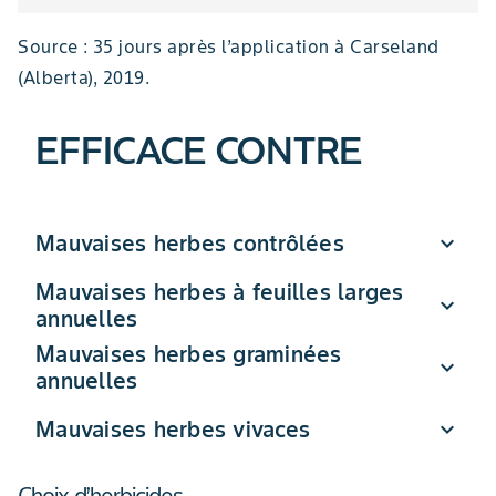
Source : 35 jours après l’application à Carseland
(Alberta), 2019.
EFFICACE CONTRE
Mauvaises herbes contrôlées
expand_more
Mauvaises herbes à feuilles larges
expand_more
annuelles
Amarante à racine rouge
Mauvaises herbes graminées
Amarante tuberculée
expand_more
annuelles
Chénopode blanc
abutilon
Grande herbe à poux
amarante à racine rouge
Kochia à balais
Mauvaises herbes vivaces
expand_more
amarante hybride
Petite herbe à poux
blé spontané
ansérine de Russie
Vergerette du Canada
brome des toits
armoise bisannuellebourse-à-pasteur