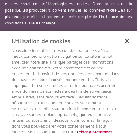
et des conditions météorologiques locales. Dans la mesure du
possible, les producteurs doivent évaluer les données recueillies sur
plusieurs parcelles et années et tenir compte de l’incidence de ces
conditions sur leurs champs.
read-more
Utilisation de cookies
Nous aimerions utiliser des cookies optionnels afin de
mieux comprendre votre navigation sur ce site internet,
améliorer notre site ainsi que partager ces informations
avec nos partenaires. Votre consentement couvre
Suivez nous
également le transfert de vos données personnelles dans
des pays tiers non sécurisés, notamment les États-Unis,
impliquant le risque que les autorités publiques accèdent
à vos données personnelles à des fins de surveillance
entre autres, sans recours efficace. Des informations
détaillées sur l’utilisation de cookies strictement
nécessaires, essentiels au bon fonctionnement de ce site,
ainsi que sur les cookies optionnels, que vous pouvez
refuser ou accepter ci-dessous, ou encore sur la façon
Accessibilité
Conditions d’utilisation de Bayer
dont vous pouvez gérer votre consentement à tout
Énoncé sur la confidentialité
moment sont disponibles sur notre
Privacy Statement