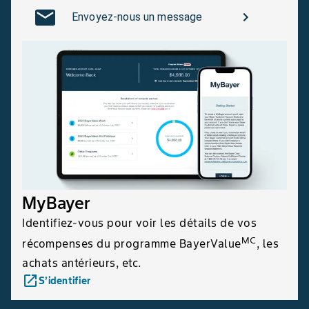
Envoyez-nous un message
MyBayer
Identifiez-vous pour voir les détails de vos
MC
récompenses du programme BayerValue
, les
achats antérieurs, etc.
launch
S’identifier