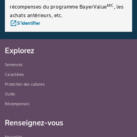
MC
récompenses du programme BayerValue
, les
achats antérieurs, etc.
launch
S’identifier
Explorez
Semences
Caractères
Protection des cultures
Outils
Récompenses
Renseignez-vous
Nouvelles