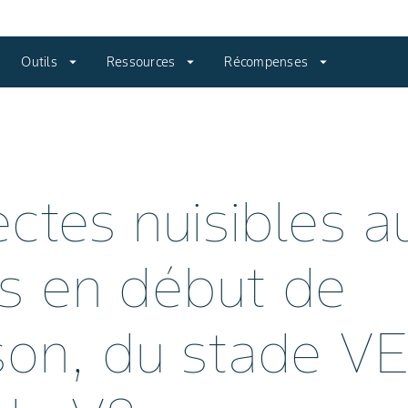
Outils
arrow_drop_down
Ressources
arrow_drop_down
Récompenses
arrow_drop_down
ectes nuisibles a
s en début de
son, du stade VE