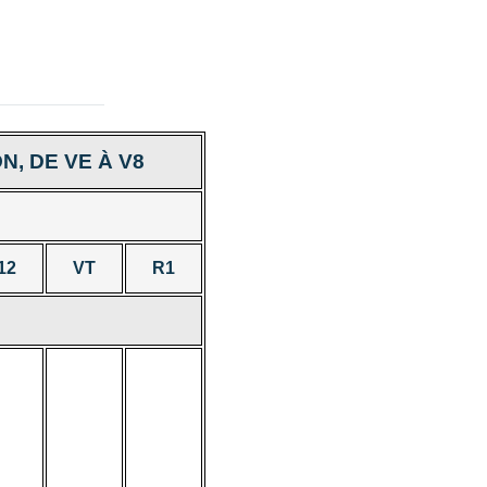
N, DE VE À V8
12
VT
R1