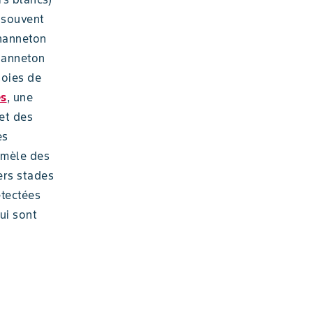
t souvent
 hanneton
hanneton
soies de
es
, une
 et des
es
omèle des
ers stades
étectées
ui sont