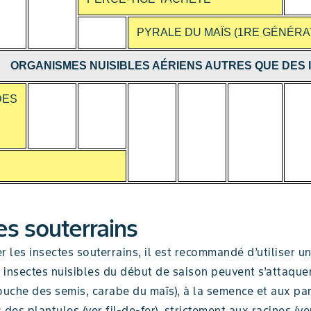
PYRALE DU MAÏS (1RE GÉNÉRA
ORGANISMES NUISIBLES AÉRIENS AUTRES QUE DES 
DES
es souterrains
r les insectes souterrains, il est recommandé d’utiliser un
s insectes nuisibles du début de saison peuvent s’attaquer
uche des semis, carabe du maïs), à la semence et aux par
 des plantules (ver fil-de-fer), strictement aux racines (ve