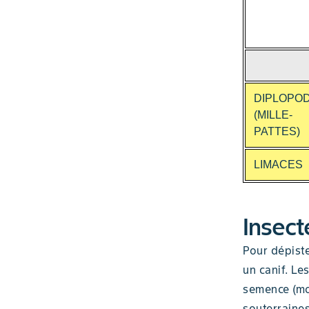
DIPLOPO
(MILLE-
PATTES)
LIMACES
Insect
Pour dépiste
un canif. Le
semence (mo
souterraines