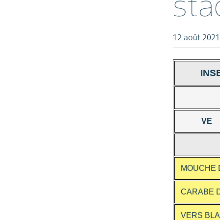
sta
12 août 2021
INS
VE
MOUCHE 
CARABE D
VERS BL