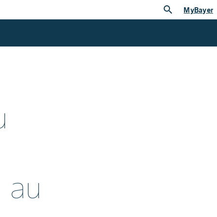
search
MyBayer
u
 au