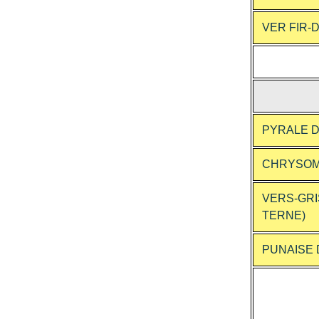
VER FIR-
PYRALE 
CHRYSOMÈ
VERS-GRIS
TERNE)
PUNAISE