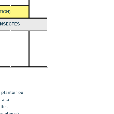
TION)
INSECTES
 plantoir ou
 à la
ties
rs blancs)