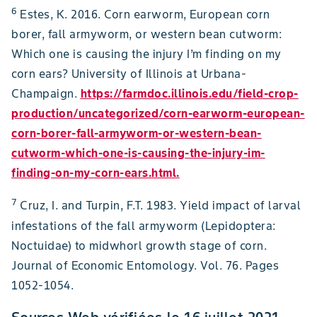
6
Estes, K. 2016. Corn earworm, European corn
borer, fall armyworm, or western bean cutworm:
Which one is causing the injury I’m finding on my
corn ears? University of Illinois at Urbana-
Champaign.
https://farmdoc.illinois.edu/field-crop-
production/uncategorized/corn-earworm-european-
corn-borer-fall-armyworm-or-western-bean-
cutworm-which-one-is-causing-the-injury-im-
finding-on-my-corn-ears.html.
7
Cruz, I. and Turpin, F.T. 1983. Yield impact of larval
infestations of the fall armyworm (Lepidoptera:
Noctuidae) to midwhorl growth stage of corn.
Journal of Economic Entomology. Vol. 76. Pages
1052-1054.