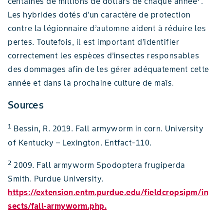
centaines de millions de dollars de chaque année
.
Les hybrides dotés d’un caractère de protection
contre la légionnaire d’automne aident à réduire les
pertes. Toutefois, il est important d’identifier
correctement les espèces d’insectes responsables
des dommages afin de les gérer adéquatement cette
année et dans la prochaine culture de maïs.
Sources
1
Bessin, R. 2019. Fall armyworm in corn. University
of Kentucky – Lexington. Entfact-110.
2
2009. Fall armyworm Spodoptera frugiperda
Smith. Purdue University.
https://extension.entm.purdue.edu/fieldcropsipm/in
sects/fall-armyworm.php.