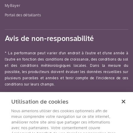
MyBayer
Portail des détaillants
Avis de non-responsabilité
* La performance peut varier d’un endroit à l’autre et d’une année à
l’autre en fonction des conditions de croissance, des conditions du sol
et des conditions météorologiques locales. Dans la mesure du
possible, les producteurs doivent évaluer les données recueillies sur
plusieurs parcelles et années et tenir compte de l’incidence de ces
conditions sur leurs champs.
read-more
Utilisation de cookies
Nous aimerions utiliser des cookies optionnels afin de
mieux comprendre votre navigation sur ce site internet,
améliorer notre site ainsi que partager ces informations
avec nos partenaires. Votre consentement couvre
Suivez nous