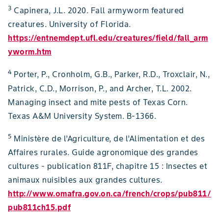
3
Capinera, J.L. 2020. Fall armyworm featured
creatures. University of Florida.
https://entnemdept.ufl.edu/creatures/field/fall_arm
yworm.htm
4
Porter, P., Cronholm, G.B., Parker, R.D., Troxclair, N.,
Patrick, C.D., Morrison, P., and Archer, T.L. 2002.
Managing insect and mite pests of Texas Corn.
Texas A&M University System. B-1366.
5
Ministère de l’Agriculture, de l’Alimentation et des
Affaires rurales. Guide agronomique des grandes
cultures - publication 811F, chapitre 15 : Insectes et
animaux nuisibles aux grandes cultures.
http://www.omafra.gov.on.ca/french/crops/pub811/
pub811ch15.pdf