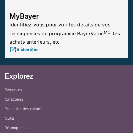
MyBayer
Identifiez-vous pour voir les détails de vos
MC
récompenses du programme BayerValue
, les
achats antérieurs, etc.
launch
S’identifier
Explorez
Semences
Caractères
Protection des cultures
Outils
Récompenses