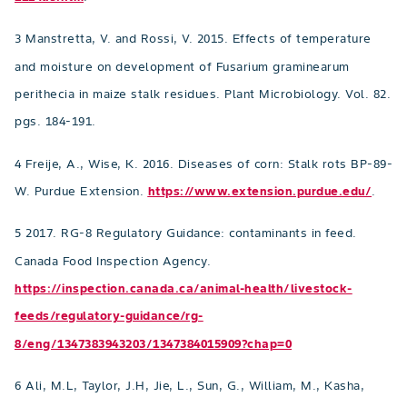
3 Manstretta, V. and Rossi, V. 2015. Effects of temperature
and moisture on development of Fusarium graminearum
perithecia in maize stalk residues. Plant Microbiology. Vol. 82.
pgs. 184-191.
4 Freije, A., Wise, K. 2016. Diseases of corn: Stalk rots BP-89-
W. Purdue Extension.
https://www.extension.purdue.edu/
.
5 2017. RG-8 Regulatory Guidance: contaminants in feed.
Canada Food Inspection Agency.
https://inspection.canada.ca/animal-health/livestock-
feeds/regulatory-guidance/rg-
8/eng/1347383943203/1347384015909?chap=0
6 Ali, M.L, Taylor, J.H, Jie, L., Sun, G., William, M., Kasha,