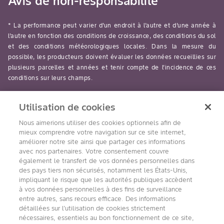
Avis de non-responsabilité
* La performance peut varier d’un endroit à l’autre et d’une année à
l’autre en fonction des conditions de croissance, des conditions du sol
et des conditions météorologiques locales. Dans la mesure du
possible, les producteurs doivent évaluer les données recueillies sur
plusieurs parcelles et années et tenir compte de l’incidence de ces
conditions sur leurs champs.
read-more
Utilisation de cookies
Nous aimerions utiliser des cookies optionnels afin de
mieux comprendre votre navigation sur ce site internet,
améliorer notre site ainsi que partager ces informations
avec nos partenaires. Votre consentement couvre
Suivez nous
également le transfert de vos données personnelles dans
des pays tiers non sécurisés, notamment les États-Unis,
impliquant le risque que les autorités publiques accèdent
à vos données personnelles à des fins de surveillance
entre autres, sans recours efficace. Des informations
détaillées sur l’utilisation de cookies strictement
nécessaires, essentiels au bon fonctionnement de ce site,