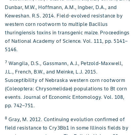
Dunbar, M.W., Hoffmann, A.M., Ingber, D.A., and
Keweshan. R.S. 2014. Field-evolved resistance by
western corn rootworm to multiple Bacillus
thuringiensis toxins in transgenic maize. Proceedings
of National Academy of Science. Vol. 111, pp. 5141–
5146.
7
Wangila, D.S., Gassmann, A.J., Petzold-Maxwell,
J.L., French, B.W., and Meinke, L.J. 2015.
Susceptibility of Nebraska western corn rootworm
(Coleoptera: Chrysomelidae) populations to Bt corn
events. Journal of Economic Entomology. Vol. 108,
pp. 742–751.
8
Gray, M. 2012. Continuing evolution confirmed of
field resistance to Cry3Bb1 in some Illinois fields by