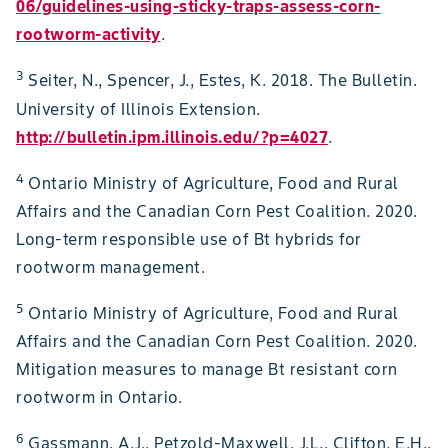
06/guidelines-using-sticky-traps-assess-corn-
rootworm-activity
.
3
Seiter, N., Spencer, J., Estes, K. 2018. The Bulletin.
University of Illinois Extension.
http://bulletin.ipm.illinois.edu/?p=4027
.
4
Ontario Ministry of Agriculture, Food and Rural
Affairs and the Canadian Corn Pest Coalition. 2020.
Long-term responsible use of Bt hybrids for
rootworm management.
5
Ontario Ministry of Agriculture, Food and Rural
Affairs and the Canadian Corn Pest Coalition. 2020.
Mitigation measures to manage Bt resistant corn
rootworm in Ontario.
6
Gassmann, A.J., Petzold-Maxwell, J.L., Clifton, E.H.,