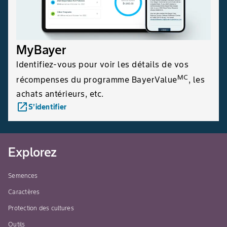
MyBayer
Identifiez-vous pour voir les détails de vos
MC
récompenses du programme BayerValue
, les
achats antérieurs, etc.
launch
S’identifier
Explorez
Semences
Caractères
Protection des cultures
Outils