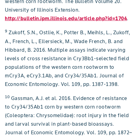
western corn rootworm. The Bulletin Volume 20.
University of Illinois Extension.
http://bulletin.ipm.illinois.edu/article.php?id=1704
.
9
Zukoff, S.N., Ostlie, K., Potter B., Meihls, L., Zukoff,
A., French, L., Ellersieck, M., Wade French, B. and
Hibbard, B. 2016. Multiple assays indicate varying
levels of cross resistance in Cry3Bb1-selected field
populations of the western corn rootworm to
mCry3A, eCry3.1Ab, and Cry34/35Ab1. Journal of
Economic Entomology. Vol. 109, pp. 1387-1398.
10
Gassman, A.J. et al. 2016. Evidence of resistance
to Cry34/35Ab1 corn by western corn rootworm
(Coleoptera: Chrysomelidae): root injury in the field
and larval survival in plant-based bioassays.
Journal of Economic Entomology. Vol. 109, pp. 1872–