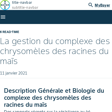
title-navbar
search
MyBayer
subtitle-navbar
menu
6 READ-TIME
La gestion du complexe des
chrysomèles des racines du
maïs
11 janvier 2021
Description Générale et Biologie du
complexe des chrysomèles des
racines du maïs
Des rapports récents sur la résistance au (x)