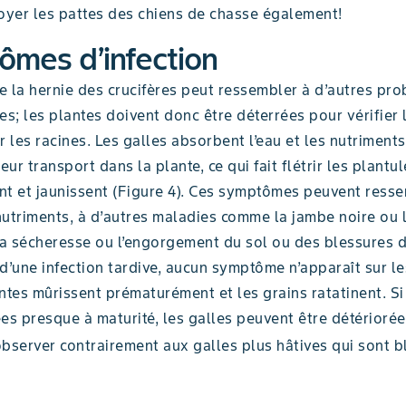
toyer les pattes des chiens de chasse également!
mes d’infection
de la hernie des crucifères peut ressembler à d’autres pr
; les plantes doivent donc être déterrées pour vérifier 
r les racines. Les galles absorbent l’eau et les nutriments
ur transport dans la plante, ce qui fait flétrir les plantul
nt et jaunissent (Figure 4). Ces symptômes peuvent ress
nutriments, à d’autres maladies comme la jambe noire ou 
la sécheresse ou l’engorgement du sol ou des blessures d
d’une infection tardive, aucun symptôme n’apparaît sur le
ntes mûrissent prématurément et les grains ratatinent. Si
es presque à maturité, les galles peuvent être détériorée
 observer contrairement aux galles plus hâtives qui sont b