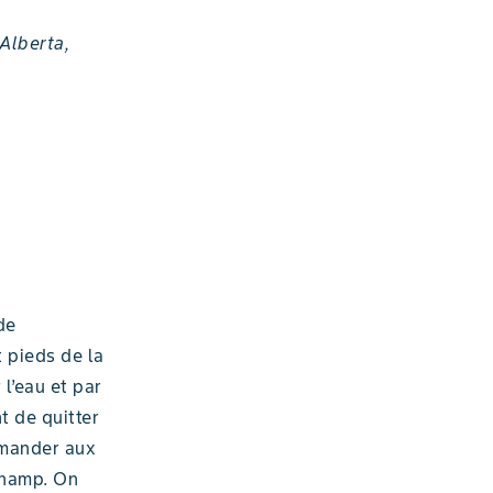
 Alberta,
de
t pieds de la
 l’eau et par
t de quitter
demander aux
champ. On