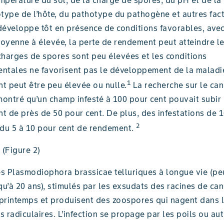
type de l’hôte, du pathotype du pathogène et autres facte
développe tôt en présence de conditions favorables, ave
oyenne à élevée, la perte de rendement peut atteindre l
 charges de spores sont peu élevées et les conditions
ntales ne favorisent pas le développement de la maladie
1
t peut être peu élevée ou nulle.
La recherche sur le can
ontré qu’un champ infesté à 100 pour cent pouvait subir 
 de près de 50 pour cent. De plus, des infestations de 1
2
rdu 5 à 10 pour cent de rendement.
 (Figure 2)
s Plasmodiophora brassicae telluriques à longue vie (pe
qu’à 20 ans), stimulés par les exsudats des racines de can
printemps et produisent des zoospores qui nagent dans l
ls radiculaires. L’infection se propage par les poils ou au