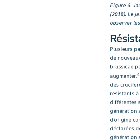
Figure 4. Ja
(2018). Le j
observer les
Résist
Plusieurs p
de nouveaux
brassicae pa
4
augmenter.
des crucifè
résistants à
différentes 
génération s
d’origine c
déclarées de
génération s