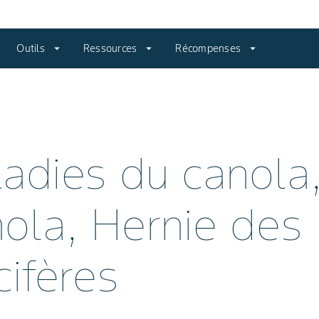
Outils
arrow_drop_down
Ressources
arrow_drop_down
Récompenses
arrow_drop_down
adies du canola
ola, Hernie des
cifères