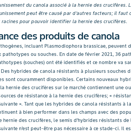
unissement du canola associé à la hernie des crucifères. 
aunissement peut être causé par d’autres facteurs; il faut
 racines pour pouvoir identifier la hernie des crucifères.
ance des produits de canola
athogènes, incluant Plasmodiophora brassicae, peuvent 
 pathotypes ou souches. En date de février 2021, 36 pat
thotypes (souches) ont été identifiés et ce nombre va sa
Des hybrides de canola résistants à plusieurs souches d
res sont couramment disponibles. Certains nouveaux hybr
 la hernie des crucifères sur le marché contiennent une ou
sources de résistance à la hernie des crucifères; « résista
uivante ». Tant que les hybrides de canola résistants à l
ontinuent à bien performer dans les champs avec des popu
 hernie des crucifères, le semis d’hybrides résistants de 
uivante n’est peut-être pas nécessaire à ce stade-ci. Il es