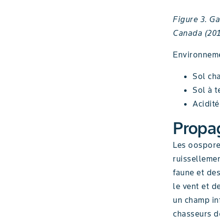
Figure 3. Ga
Canada (201
Environneme
Sol ch
Sol à t
Acidité
Propa
Les oospore
ruissellemen
faune et des
le vent et d
un champ inf
chasseurs d