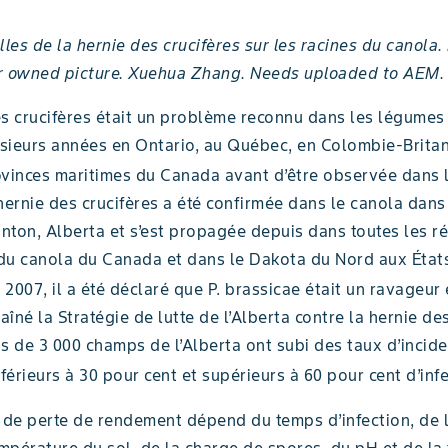
lles de la hernie des crucifères sur les racines du canola
r owned picture. Xuehua Zhang. Needs uploaded to AEM.
s crucifères était un problème reconnu dans les légumes 
sieurs années en Ontario, au Québec, en Colombie-Brita
ovinces maritimes du Canada avant d’être observée dans l
hernie des crucifères a été confirmée dans le canola dan
nton, Alberta et s’est propagée depuis dans toutes les r
du canola du Canada et dans le Dakota du Nord aux État
2007, il a été déclaré que P. brassicae était un ravageur 
raîné la Stratégie de lutte de l’Alberta contre la hernie des
s de 3 000 champs de l’Alberta ont subi des taux d’incid
nférieurs à 30 pour cent et supérieurs à 60 pour cent d’inf
 de perte de rendement dépend du temps d’infection, de l
empérature du sol, de la charge de spores, du pH et de la