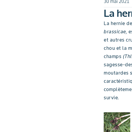
30 mai 2021
La her
La hernie de
brassicae,
es
et autres cr
chou et la 
champs
(Thl
sagesse-des
moutardes s
caractérist
complètement
survie.