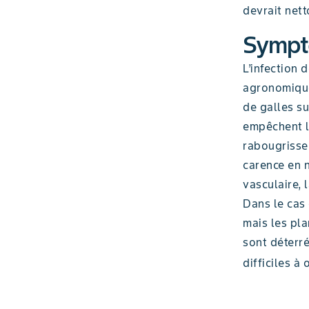
devrait net
Symptô
L’infection 
agronomiques
de galles su
empêchent le
rabougrisse
carence en 
vasculaire, 
Dans le cas 
mais les pla
sont déterré
difficiles à