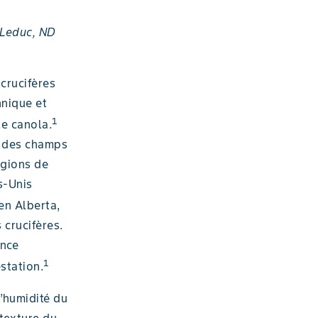
. Leduc, ND
crucifères
nnique et
1
e canola.
s des champs
égions de
s-Unis
en Alberta,
 crucifères.
ence
1
estation.
’humidité du
 texture du