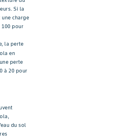
urs. Si la
c une charge
e 100 pour
, la perte
ola en
une perte
0 à 20 pour
uvent
ola,
’eau du sol
tres