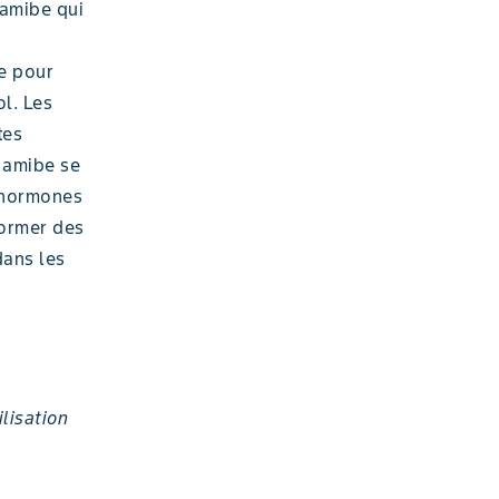
 amibe qui
n
e pour
l. Les
tes
e amibe se
s hormones
former des
dans les
lisation