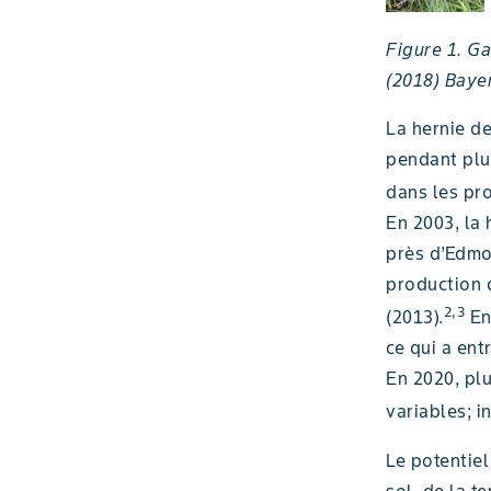
Figure 1. Ga
(2018) Baye
La hernie de
pendant plu
dans les pr
En 2003, la 
près d’Edmo
production 
2,3
(2013).
En 
ce qui a ent
En 2020, plu
variables; i
Le potentiel
sol, de la t