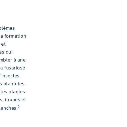
oblèmes
la formation
 et
es qui
embler à une
la fusariose
’insectes.
s plantules,
 les plantes
s, brunes et
2
lanches.