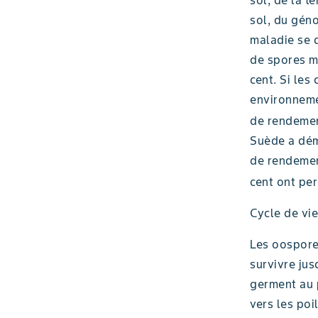
sol, du géno
maladie se 
de spores m
cent. Si les
environneme
de rendemen
Suède a dém
de rendement
cent ont pe
Cycle de vie
Les oospore
survivre jus
germent au 
vers les poi