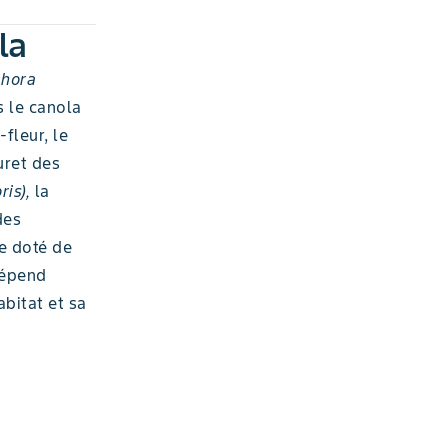
la
hora
s le canola
fleur, le
uret des
is),
la
des
e doté de
dépend
bitat et sa