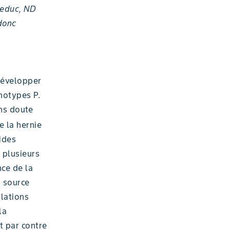
Leduc, ND
 donc
développer
hotypes P.
ns doute
e la hernie
ides
 plusieurs
nce de la
a source
lations
la
t par contre