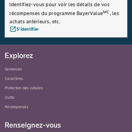
Identifiez-vous pour voir les détails de vos
MC
récompenses du programme BayerValue
, les
achats antérieurs, etc.
launch
S’identifier
Explorez
Semences
Caractères
Protection des cultures
Outils
Récompenses
Renseignez-vous