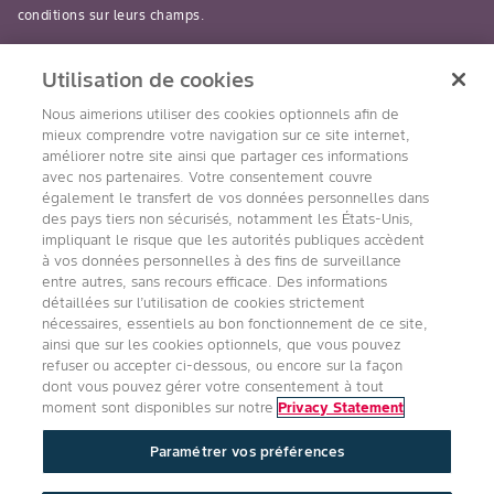
conditions sur leurs champs.
read-more
Utilisation de cookies
Nous aimerions utiliser des cookies optionnels afin de
mieux comprendre votre navigation sur ce site internet,
améliorer notre site ainsi que partager ces informations
avec nos partenaires. Votre consentement couvre
Suivez nous
également le transfert de vos données personnelles dans
des pays tiers non sécurisés, notamment les États-Unis,
impliquant le risque que les autorités publiques accèdent
à vos données personnelles à des fins de surveillance
entre autres, sans recours efficace. Des informations
détaillées sur l’utilisation de cookies strictement
nécessaires, essentiels au bon fonctionnement de ce site,
ainsi que sur les cookies optionnels, que vous pouvez
refuser ou accepter ci-dessous, ou encore sur la façon
Accessibilité
Conditions d’utilisation de Bayer
dont vous pouvez gérer votre consentement à tout
Énoncé sur la confidentialité
moment sont disponibles sur notre
Privacy Statement
Politique Qualité, Santé, Sécurité
Paramétrer vos préférences
Protection technologique
Références de publication