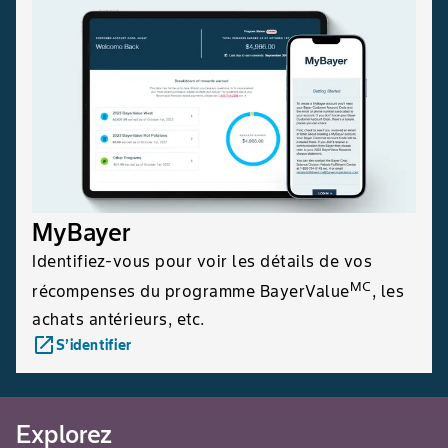
MyBayer
Identifiez-vous pour voir les détails de vos
MC
récompenses du programme BayerValue
, les
achats antérieurs, etc.
launch
S’identifier
Explorez