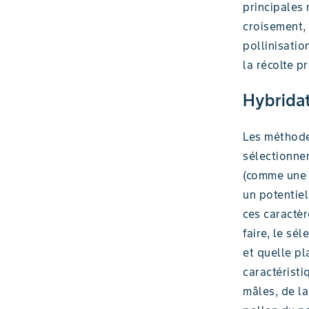
principales
croisement, 
pollinisatio
la récolte p
Hybrida
Les méthode
sélectionner
(comme une h
un potentiel
ces caractèr
faire, le sé
et quelle pl
caractéristi
mâles, de la