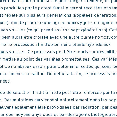
rent mâle pour polliniser le pistil (organe femelle) du pa
 produites par le parent femelle seront récoltées et sem
st répété sur plusieurs générations (appelées génération
suite) afin de produire une lignée homozygote, ou lignée p
ques voulues (ce qui prend environ sept générations). Cet
peut alors être croisée avec une autre plante homozygo
e même processus afin d’obtenir une plante hybride aux
ques voulues. Ce processus peut être repris sur des millie
 mettre au point des variétés prometteuses. Ces variétés
jet de nombreux essais pour déterminer celles qui sont le
 la commercialisation. Du début à la fin, ce processus p
nnées.
e de sélection traditionnelle peut être renforcée par la 
n. Des mutations surviennent naturellement dans les pop
peuvent également être provoquées par radiation, par d
par des moyens physiques et par des agents biologiques.