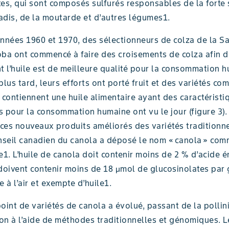
tes, qui sont composés sulfurés responsables de la forte
adis, de la moutarde et d’autres légumes1.
années 1960 et 1970, des sélectionneurs de colza de la 
oba ont commencé à faire des croisements de colza afin d
t l’huile est de meilleure qualité pour la consommation 
plus tard, leurs efforts ont porté fruit et des variétés co
 contiennent une huile alimentaire ayant des caractéristi
 pour la consommation humaine ont vu le jour (figure 3).
 ces nouveaux produits améliorés des variétés traditionn
onseil canadien du canola a déposé le nom « canola » co
. L’huile de canola doit contenir moins de 2 % d’acide é
 doivent contenir moins de 18 µmol de glucosinolates pa
e à l’air et exempte d’huile1.
oint de variétés de canola a évolué, passant de la pollini
ion à l’aide de méthodes traditionnelles et génomiques. L