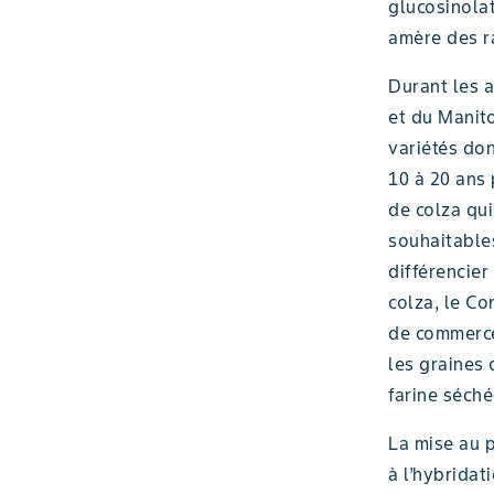
glucosinola
amère des r
Durant les 
et du Manit
variétés don
10 à 20 ans 
de colza qui
souhaitables
différencier
colza, le C
de commerce1
les graines
farine séché
La mise au p
à l’hybridat