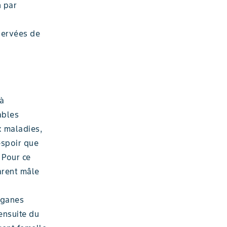
n par
servées de
 à
ables
x maladies,
espoir que
 Pour ce
arent mâle
organes
ensuite du