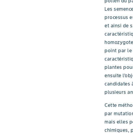
pollen du pa
Les semences
processus e
et ainsi de 
caractéristi
homozygote 
point par l
caractéristi
plantes pour
ensuite l’ob
candidates à
plusieurs a
Cette méthod
par mutatio
mais elles 
chimiques, 