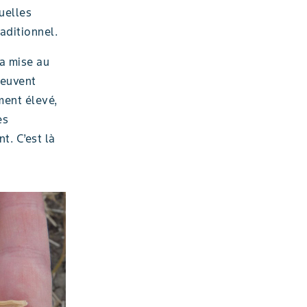
uelles
aditionnel.
la mise au
peuvent
ment élevé,
es
. C’est là