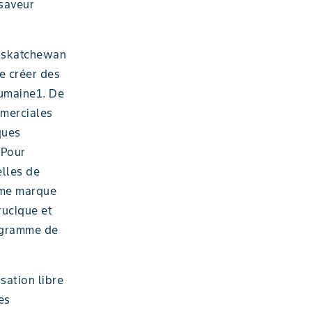
 saveur
Saskatchewan
e créer des
humaine1. De
mmerciales
ques
 Pour
elles de
mme marque
rucique et
r gramme de
sation libre
es