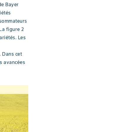
 de Bayer
iétés
nsommateurs
 La figure 2
ariétés. Les
. Dans cet
es avancées