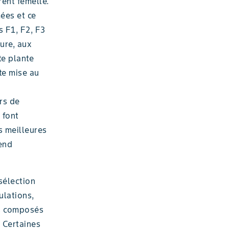
rent femelle.
ées et ce
s F1, F2, F3
ure, aux
te plante
te mise au
rs de
 font
s meilleures
rend
sélection
ulations,
es composés
 Certaines