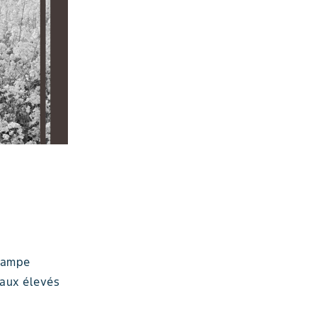
 lampe
taux élevés