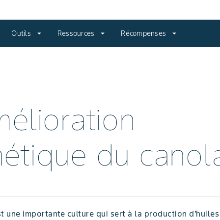
Outils
arrow_drop_down
Ressources
arrow_drop_down
Récompenses
arrow_drop_down
mélioration
étique du canol
t une importante culture qui sert à la production d’huiles