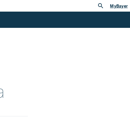
search
MyBayer
a