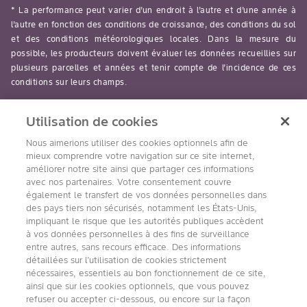
* La performance peut varier d’un endroit à l’autre et d’une année à
l’autre en fonction des conditions de croissance, des conditions du sol
et des conditions météorologiques locales. Dans la mesure du
possible, les producteurs doivent évaluer les données recueillies sur
plusieurs parcelles et années et tenir compte de l’incidence de ces
conditions sur leurs champs.
read-more
Utilisation de cookies
Nous aimerions utiliser des cookies optionnels afin de
mieux comprendre votre navigation sur ce site internet,
améliorer notre site ainsi que partager ces informations
avec nos partenaires. Votre consentement couvre
Suivez nous
également le transfert de vos données personnelles dans
des pays tiers non sécurisés, notamment les États-Unis,
impliquant le risque que les autorités publiques accèdent
à vos données personnelles à des fins de surveillance
entre autres, sans recours efficace. Des informations
détaillées sur l’utilisation de cookies strictement
nécessaires, essentiels au bon fonctionnement de ce site,
ainsi que sur les cookies optionnels, que vous pouvez
refuser ou accepter ci-dessous, ou encore sur la façon
Accessibilité
Conditions d’utilisation de Bayer