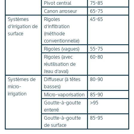
Pivot central
75-85
Canon arroseur
65-75
Systèmes
Rigoles
45-65
d’irrigation de
d’infiltration
surface
(méthode
conventionnelle)
Rigoles (vagues)
55-75
Rigoles (avec
60-80
réutilisation de
l’eau d’aval)
Systèmes de
Diffuseur (à têtes
80-90
micro-
basses)
irrigation
Micro-vaporisation
85-90
Goutte-à-goutte
>95
enterré
Goutte-à-goutte
85-95
de surface