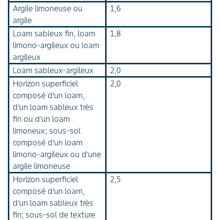
Argile limoneuse ou
1,6
argile
Loam sableux fin, loam
1,8
limono-argileux ou loam
argileux
Loam sableux-argileux
2,0
Horizon superficiel
2,0
composé d’un loam,
d’un loam sableux très
fin ou d’un loam
limoneux; sous-sol
composé d’un loam
limono-argileux ou d’une
argile limoneuse
Horizon superficiel
2,5
composé d’un loam,
d’un loam sableux très
fin; sous-sol de texture