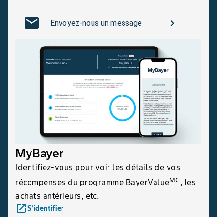
Envoyez-nous un message
MyBayer
Identifiez-vous pour voir les détails de vos
MC
récompenses du programme BayerValue
, les
achats antérieurs, etc.
launch
S’identifier