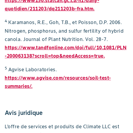
https://www150.statcan.gc.ca/n1/daily-
quotidien/211203/dq211203b-fra.htm.
4
Karamanos, R.E., Goh, T.B., et Poisson, D.P. 2006.
Nitrogen, phosphorus, and sulfur fertility of hybrid
canola. Journal of Plant Nutrition. Vol. 28-7.
https://www.tandfonline.com/doi/full/10.1081/PLN
-200063138?scroll=top&needAccess=true.
5
Agvise Laboratories.
https://www.agvise.com/resources/soil-test-
summaries/.
Avis juridique
L’offre de services et produits de Climate LLC est