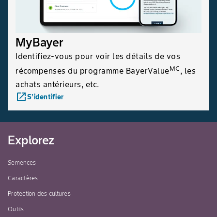
MyBayer
Identifiez-vous pour voir les détails de vos
MC
récompenses du programme BayerValue
, les
achats antérieurs, etc.
launch
S’identifier
Explorez
Semences
Caractères
Protection des cultures
Outils