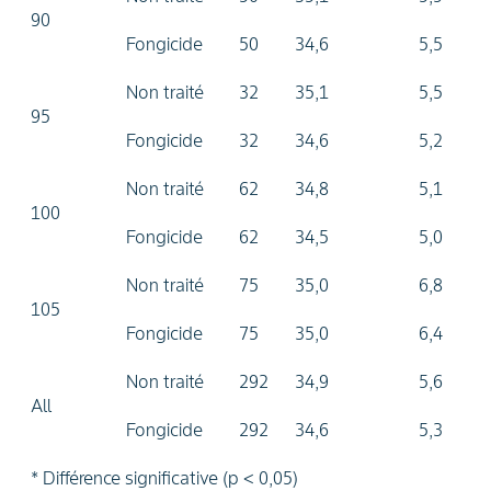
90
Fongicide
50
34,6
5,5
Non traité
32
35,1
5,5
95
Fongicide
32
34,6
5,2
Non traité
62
34,8
5,1
100
Fongicide
62
34,5
5,0
Non traité
75
35,0
6,8
105
Fongicide
75
35,0
6,4
Non traité
292
34,9
5,6
All
Fongicide
292
34,6
5,3
* Différence significative (p < 0,05)