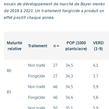
essais de développement de marché de Bayer menés
de 2018 à 2021. Un traitement fongicide a produit un
effet positif chaque année.
Maturité
POP (1000
VERD
Traitement
n =
relative
plants/acre)
(1-9)
Non traité
27
34,5
4,1
80
Fongicide
27
34,3
3,7
Non traité
46
34,5
5,9
85
Fongicide
46
34,4
5,6
Non traité
50
35,1
5,9