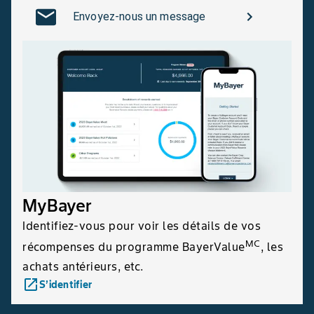
Envoyez-nous un message
MyBayer
Identifiez-vous pour voir les détails de vos
MC
récompenses du programme BayerValue
, les
achats antérieurs, etc.
launch
S’identifier