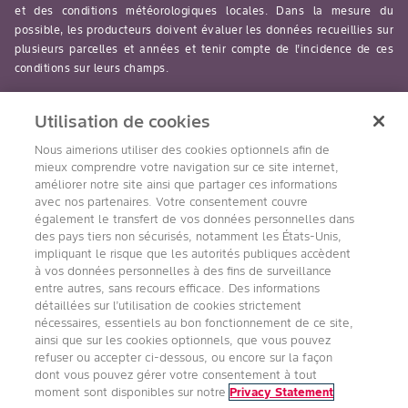
et des conditions météorologiques locales. Dans la mesure du
possible, les producteurs doivent évaluer les données recueillies sur
plusieurs parcelles et années et tenir compte de l’incidence de ces
conditions sur leurs champs.
read-more
Utilisation de cookies
Nous aimerions utiliser des cookies optionnels afin de
mieux comprendre votre navigation sur ce site internet,
améliorer notre site ainsi que partager ces informations
avec nos partenaires. Votre consentement couvre
Suivez nous
également le transfert de vos données personnelles dans
des pays tiers non sécurisés, notamment les États-Unis,
impliquant le risque que les autorités publiques accèdent
à vos données personnelles à des fins de surveillance
entre autres, sans recours efficace. Des informations
détaillées sur l’utilisation de cookies strictement
nécessaires, essentiels au bon fonctionnement de ce site,
ainsi que sur les cookies optionnels, que vous pouvez
refuser ou accepter ci-dessous, ou encore sur la façon
Accessibilité
Conditions d’utilisation de Bayer
dont vous pouvez gérer votre consentement à tout
Énoncé sur la confidentialité
moment sont disponibles sur notre
Privacy Statement