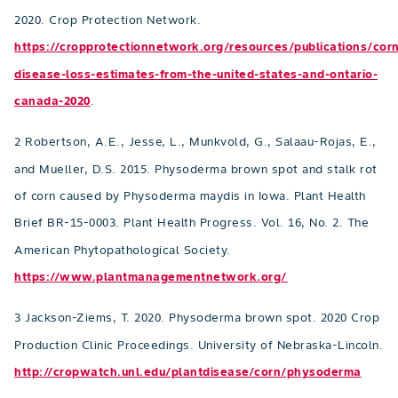
2020. Crop Protection Network.
https://cropprotectionnetwork.org/resources/publications/corn
disease-loss-estimates-from-the-united-states-and-ontario-
canada-2020
.
2 Robertson, A.E., Jesse, L., Munkvold, G., Salaau-Rojas, E.,
and Mueller, D.S. 2015. Physoderma brown spot and stalk rot
of corn caused by Physoderma maydis in Iowa. Plant Health
Brief BR-15-0003. Plant Health Progress. Vol. 16, No. 2. The
American Phytopathological Society.
https://www.plantmanagementnetwork.org/
3 Jackson-Ziems, T. 2020. Physoderma brown spot. 2020 Crop
Production Clinic Proceedings. University of Nebraska-Lincoln.
http://cropwatch.unl.edu/plantdisease/corn/physoderma