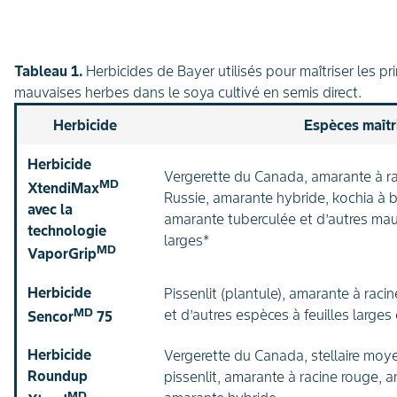
Tableau 1.
Herbicides de Bayer utilisés pour maîtriser les p
mauvaises herbes dans le soya cultivé en semis direct.
Herbicide
Espèces maîtr
Herbicide
Vergerette du Canada, amarante à ra
MD
XtendiMax
Russie, amarante hybride, kochia à b
avec la
amarante tuberculée et d’autres mau
technologie
larges*
MD
VaporGrip
Herbicide
Pissenlit (plantule), amarante à raci
MD
et d’autres espèces à feuilles larges
Sencor
75
Herbicide
Vergerette du Canada, stellaire moye
Roundup
pissenlit, amarante à racine rouge, a
MD