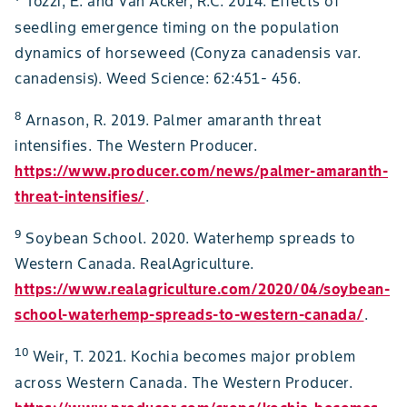
Tozzi, E. and Van Acker, R.C. 2014. Effects of
seedling emergence timing on the population
dynamics of horseweed (Conyza canadensis var.
canadensis). Weed Science: 62:451- 456.
8
Arnason, R. 2019. Palmer amaranth threat
intensifies. The Western Producer.
https://www.producer.com/news/palmer-amaranth-
threat-intensifies/
.
9
Soybean School. 2020. Waterhemp spreads to
Western Canada. RealAgriculture.
https://www.realagriculture.com/2020/04/soybean-
school-waterhemp-spreads-to-western-canada/
.
10
Weir, T. 2021. Kochia becomes major problem
across Western Canada. The Western Producer.