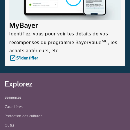
MyBayer
Identifiez-vous pour voir les détails de vos
MC
récompenses du programme BayerValue
, les
achats antérieurs, etc.
launch
S’identifier
Explorez
Semences
Caractères
Protection des cultures
Outils