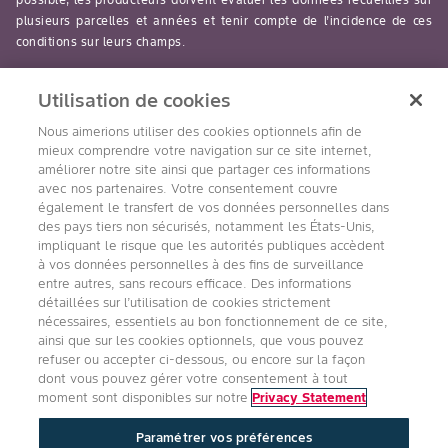
plusieurs parcelles et années et tenir compte de l’incidence de ces
conditions sur leurs champs.
read-more
Utilisation de cookies
Nous aimerions utiliser des cookies optionnels afin de
mieux comprendre votre navigation sur ce site internet,
améliorer notre site ainsi que partager ces informations
avec nos partenaires. Votre consentement couvre
Suivez nous
également le transfert de vos données personnelles dans
des pays tiers non sécurisés, notamment les États-Unis,
impliquant le risque que les autorités publiques accèdent
à vos données personnelles à des fins de surveillance
entre autres, sans recours efficace. Des informations
détaillées sur l’utilisation de cookies strictement
nécessaires, essentiels au bon fonctionnement de ce site,
ainsi que sur les cookies optionnels, que vous pouvez
refuser ou accepter ci-dessous, ou encore sur la façon
Accessibilité
Conditions d’utilisation de Bayer
dont vous pouvez gérer votre consentement à tout
Énoncé sur la confidentialité
moment sont disponibles sur notre
Privacy Statement
Politique Qualité, Santé, Sécurité
Paramétrer vos préférences