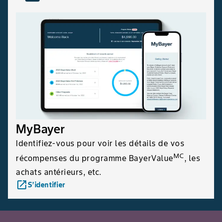
MyBayer
Identifiez-vous pour voir les détails de vos
MC
récompenses du programme BayerValue
, les
achats antérieurs, etc.
launch
S’identifier