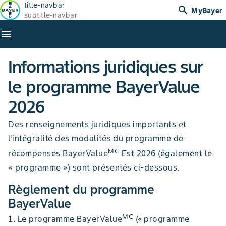
title-navbar
search
MyBayer
subtitle-navbar
menu
Informations juridiques sur
le programme BayerValue
2026
Des renseignements juridiques importants et
l’intégralité des modalités du programme de
MC
récompenses BayerValue
Est 2026 (également le
« programme ») sont présentés ci-dessous.
Règlement du programme
BayerValue
MC
1. Le programme BayerValue
(« programme