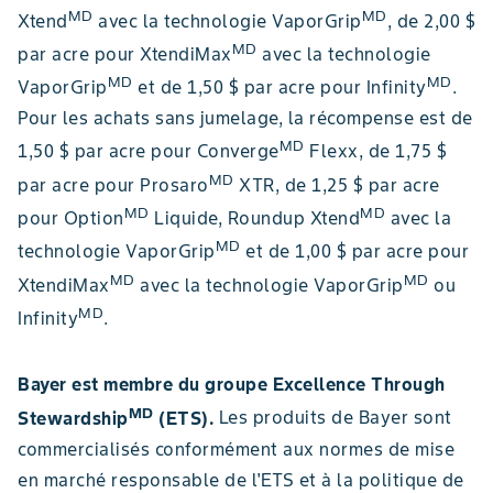
MD
MD
Xtend
avec la technologie VaporGrip
, de 2,00 $
MD
par acre pour XtendiMax
avec la technologie
MD
MD
VaporGrip
et de 1,50 $ par acre pour Infinity
.
Pour les achats sans jumelage, la récompense est de
MD
1,50 $ par acre pour Converge
Flexx, de 1,75 $
MD
par acre pour Prosaro
XTR, de 1,25 $ par acre
MD
MD
pour Option
Liquide, Roundup Xtend
avec la
MD
technologie VaporGrip
et de 1,00 $ par acre pour
MD
MD
XtendiMax
avec la technologie VaporGrip
ou
MD
Infinity
.
Bayer est membre du groupe Excellence Through
MD
Stewardship
(ETS).
Les produits de Bayer sont
commercialisés conformément aux normes de mise
en marché responsable de l'ETS et à la politique de