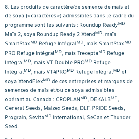
8. Les produits de caractère/de semence de maïs et
de soya (« caractères ») admissibles dans le cadre du
MD
programme sont les suivants : Roundup Ready
MD
Maïs 2, soya Roundup Ready 2 Xtend
, maïs
MD
MD
MD
SmartStax
Refuge Intégral
, maïs SmartStax
MD
MD
PRO Refuge Intégral
, maïs Trecepta
Refuge
MD
MD
Intégral
, maïs VT Double PRO
Refuge
MD
MD
MD
Intégral
, maïs VT4PRO
Refuge Intégral
et
MD
soya XtendFlex
de ces entreprises et marques de
semences de maïs et/ou de soya admissibles
MD
MD
opérant au Canada : CROPLAN
, DEKALB
,
General Seeds, Maizex Seeds, DLF, PRIDE Seeds,
MD
Prograin, Sevita
International, SeCan et Thunder
Seed.