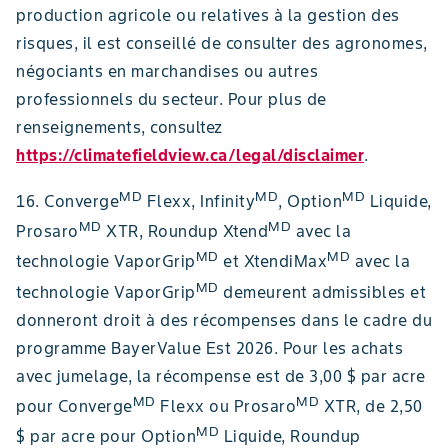
production agricole ou relatives à la gestion des
risques, il est conseillé de consulter des agronomes,
négociants en marchandises ou autres
professionnels du secteur. Pour plus de
renseignements, consultez
https://climatefieldview.ca/legal/disclaimer
.
MD
MD
MD
16. Converge
Flexx, Infinity
, Option
Liquide,
MD
MD
Prosaro
XTR, Roundup Xtend
avec la
MD
MD
technologie VaporGrip
et XtendiMax
avec la
MD
technologie VaporGrip
demeurent admissibles et
donneront droit à des récompenses dans le cadre du
programme BayerValue Est 2026. Pour les achats
avec jumelage, la récompense est de 3,00 $ par acre
MD
MD
pour Converge
Flexx ou Prosaro
XTR, de 2,50
MD
$ par acre pour Option
Liquide, Roundup