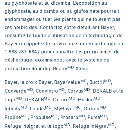
au glyphosate et au dicamba. L’exposition au
glyphosate, au dicamba ou au glufosinate pourrait
endommager ou tuer les plants qui ne tolèrent pas
ces herbicides. Contactez votre détaillant Bayer,
consultez le Guide d'utilisation de la technologie de
Bayer ou appelez le service de soutien technique au
1 888 283-6847 pour connaître les programmes de
désherbage recommandés avec le système de
MD
production Roundup Ready
Xtend.
MC
MD
Bayer, la croix Bayer, BayerValue
, Buctril
,
MD
MD
MD
Converge
, Convintro
, Corvus
, DEKALB et le
MD
MD
MD
MD
logo
, DEKALB
, Delaro
, Huskie
,
MD
MD
MC
MD
Infinity
, Laudis
, MyBayer
, Option
,
MD
MD
MD
MD
Proline
, Propulse
, Prosaro
, Puma
,
MD
MD
Refuge Intégral et le logo
, Refuge Intégral
,