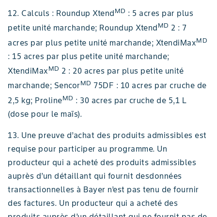
MD
12. Calculs : Roundup Xtend
: 5 acres par plus
MD
petite unité marchande; Roundup Xtend
2 : 7
MD
acres par plus petite unité marchande; XtendiMax
: 15 acres par plus petite unité marchande;
MD
XtendiMax
2 : 20 acres par plus petite unité
MD
marchande; Sencor
75DF : 10 acres par cruche de
MD
2,5 kg; Proline
: 30 acres par cruche de 5,1 L
(dose pour le maïs).
13. Une preuve d’achat des produits admissibles est
requise pour participer au programme. Un
producteur qui a acheté des produits admissibles
auprès d’un détaillant qui fournit desdonnées
transactionnelles à Bayer n’est pas tenu de fournir
des factures. Un producteur qui a acheté des
produits auprès d’un détaillant qui ne fournit pas de