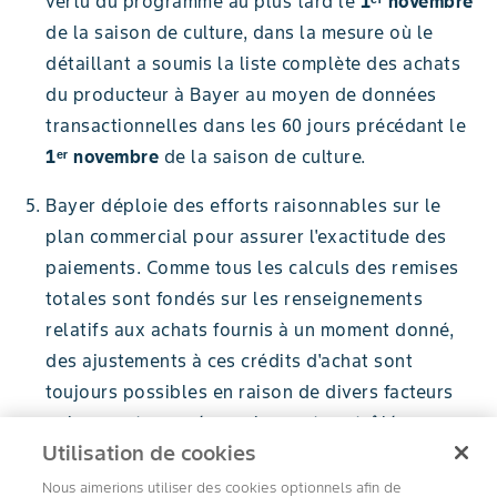
vertu du programme au plus tard le
1ᵉʳ novembre
de la saison de culture, dans la mesure où le
détaillant a soumis la liste complète des achats
du producteur à Bayer au moyen de données
transactionnelles dans les 60 jours précédant le
1ᵉʳ novembre
de la saison de culture.
Bayer déploie des efforts raisonnables sur le
plan commercial pour assurer l'exactitude des
paiements. Comme tous les calculs des remises
totales sont fondés sur les renseignements
relatifs aux achats fournis à un moment donné,
des ajustements à ces crédits d'achat sont
toujours possibles en raison de divers facteurs
qui ne sont pas nécessairement contrôlés par
Utilisation de cookies
Bayer. Par conséquent, Bayer se réserve le droit
de créditer ou de débiter le compte d'un
Nous aimerions utiliser des cookies optionnels afin de