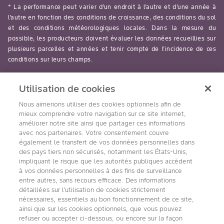
* La performance peut varier d’un endroit à l’autre et d’une année à
l’autre en fonction des conditions de croissance, des conditions du sol
et des conditions météorologiques locales. Dans la mesure du
possible, les producteurs doivent évaluer les données recueillies sur
plusieurs parcelles et années et tenir compte de l’incidence de ces
conditions sur leurs champs.
read-more
Utilisation de cookies
Nous aimerions utiliser des cookies optionnels afin de
mieux comprendre votre navigation sur ce site internet,
améliorer notre site ainsi que partager ces informations
avec nos partenaires. Votre consentement couvre
Suivez nous
également le transfert de vos données personnelles dans
des pays tiers non sécurisés, notamment les États-Unis,
impliquant le risque que les autorités publiques accèdent
à vos données personnelles à des fins de surveillance
entre autres, sans recours efficace. Des informations
détaillées sur l’utilisation de cookies strictement
nécessaires, essentiels au bon fonctionnement de ce site,
ainsi que sur les cookies optionnels, que vous pouvez
refuser ou accepter ci-dessous, ou encore sur la façon
Accessibilité
Conditions d’utilisation de Bayer