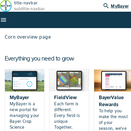
title-navbar
search
MyBayer
subtitle-navbar
menu
Corn overview page
Everything you need to grow
MyBayer
FieldView
BayerValue
MyBayer is a
Each farm is
Rewards
new portal for
different.
To help you
managing your
Every field is
make the most
Bayer Crop
unique.
of your
Science
Together,
season, we've