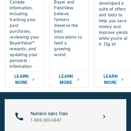
Canada
Bayer and
developed a
information,
FieldView
suite of offers
including
believe
and tools to
tracking your
farmers
help you save
past
deserve the
money and
purchases,
best
improve yields
reviewing your
innovations to
while you're at
BayerValue™
feed a
it. Dig in!
rewards, and
growing
updating your
world.
personal
information.
LEARN
LEARN
LEARN
chevron_right
chevron_right
chevron_right
MORE
MORE
MORE
Numéro sans frais
1-888-283-6847