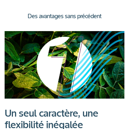
Des avantages sans précédent
Slide 1 of 3
L
d
q
Un
pr
Un seul caractère, une
flexibilité inégalée