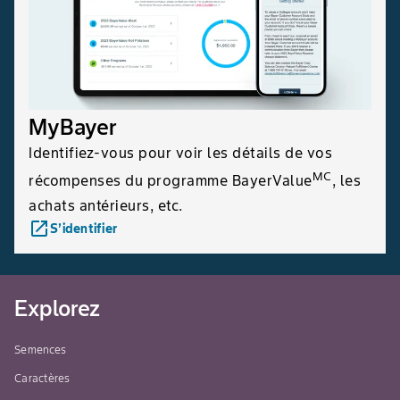
MyBayer
Identifiez-vous pour voir les détails de vos
MC
récompenses du programme BayerValue
, les
achats antérieurs, etc.
launch
S’identifier
Explorez
Semences
Caractères