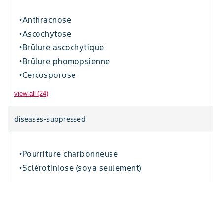
Anthracnose
•
Ascochytose
•
Brûlure ascochytique
•
Brûlure phomopsienne
•
Cercosporose
•
view-all (24)
diseases-suppressed
Pourriture charbonneuse
•
Sclérotiniose (soya seulement)
•