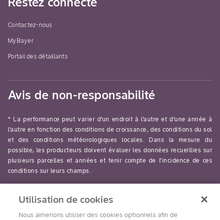
Restez connecté
MD
Prosaro
XTR
stade d’épiaiso
Contactez-nous
pour une
MyBayer
protection cont
la fusariose et
Portail des détaillants
gestion complè
des maladies.
Avis de non-responsabilité
Éviter d’appliq
le fongicide
Delaro une fois
* La performance peut varier d’un endroit à l’autre et d’une année à
stade
l’autre en fonction des conditions de croissance, des conditions du sol
d’émergence d
et des conditions météorologiques locales. Dans la mesure du
possible, les producteurs doivent évaluer les données recueillies sur
l’épi atteint.
plusieurs parcelles et années et tenir compte de l’incidence de ces
Passer au
conditions sur leurs champs.
fongicide
Prosaro XTR.
read-more
Utilisation de cookies
Blé d’hiver
Tache
Typiquement, 
Nous aimerions utiliser des cookies optionnels afin de