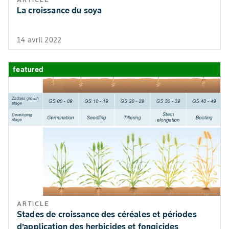
La croissance du soya
Il est possible
d’effectuer
deux applicati
14 avril 2022
successives
lorsque chaqu
featured
application vis
un pathogène
spécifique (par
exemple une
première
application pou
l’ascochytose e
une seconde
application pou
la sclérotiniose)
Lorsque le deg
ARTICLE
d’infestation es
Stades de croissance des céréales et périodes
élevé, effectue
d’application des herbicides et fongicides