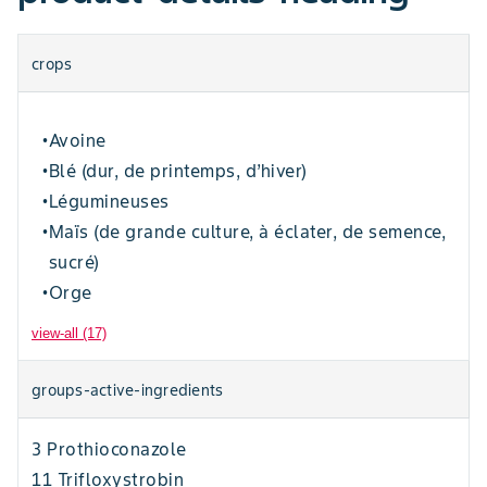
crops
Avoine
•
Blé (dur, de printemps, d’hiver)
•
Légumineuses
•
Maïs (de grande culture, à éclater, de semence,
•
sucré)
Orge
•
view-all (17)
groups-active-ingredients
3 Prothioconazole
11 Trifloxystrobin