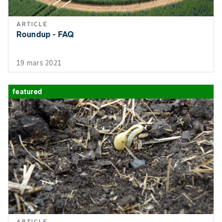
conditions
agronomiques 
ARTICLE
météorologiqu
Roundup - FAQ
favorisent le
développemen
19 mars 2021
de la maladie,
effectuer une
deuxième appl
featured
tion dans les 1
14 jours suivan
Lentilles
Anthracnose
Commencez les
Ascochytose
applications de
Moisissure grise
fongicides au
Sclérotiniose
début de la
floraison ou dè
les premiers
signes de
maladie.
ARTICLE