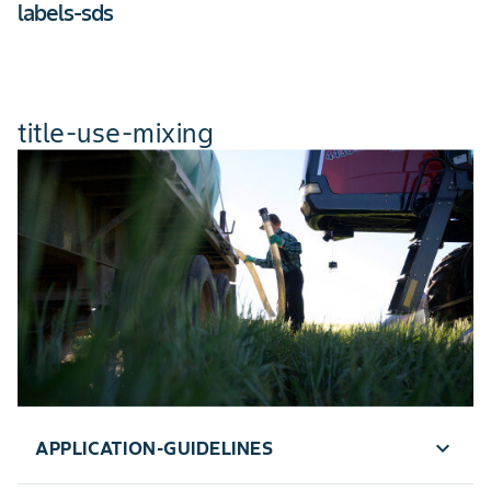
labels-sds
title-use-mixing
expand_more
APPLICATION-GUIDELINES