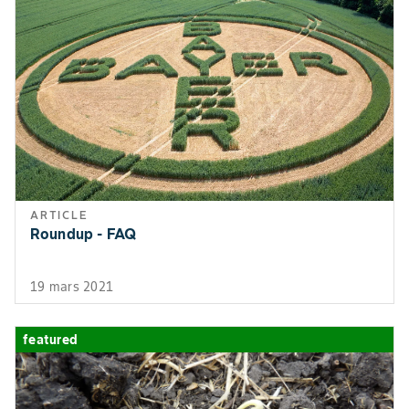
Colza (Brassica carinata)
Carthame
45
Tournesol
ARTICLE
Roundup - FAQ
19 mars 2021
featured