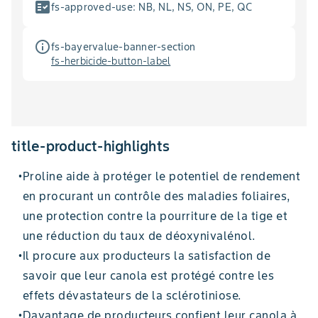
fact_check
fs-approved-use
:
NB, NL, NS, ON, PE, QC
info_outline
fs-bayervalue-banner-section
fs-herbicide-button-label
title-product-highlights
Proline aide à protéger le potentiel de rendement
•
en procurant un contrôle des maladies foliaires,
une protection contre la pourriture de la tige et
une réduction du taux de déoxynivalénol.
Il procure aux producteurs la satisfaction de
•
savoir que leur canola est protégé contre les
effets dévastateurs de la sclérotiniose.
Davantage de producteurs confient leur canola à
•