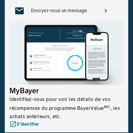
Envoyez-nous un message
MyBayer
Identifiez-vous pour voir les détails de vos
MC
récompenses du programme BayerValue
, les
achats antérieurs, etc.
launch
S’identifier