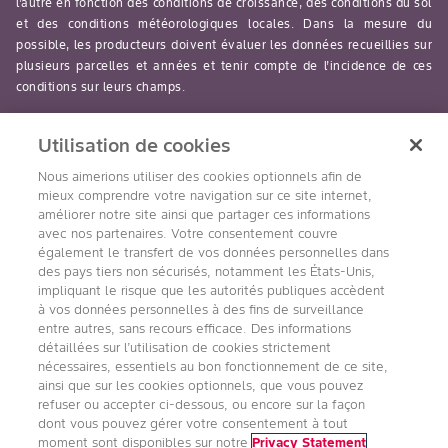
l’autre en fonction des conditions de croissance, des conditions du sol
et des conditions météorologiques locales. Dans la mesure du
possible, les producteurs doivent évaluer les données recueillies sur
plusieurs parcelles et années et tenir compte de l’incidence de ces
conditions sur leurs champs.
read-more
Utilisation de cookies
Nous aimerions utiliser des cookies optionnels afin de
mieux comprendre votre navigation sur ce site internet,
améliorer notre site ainsi que partager ces informations
avec nos partenaires. Votre consentement couvre
Suivez nous
également le transfert de vos données personnelles dans
des pays tiers non sécurisés, notamment les États-Unis,
impliquant le risque que les autorités publiques accèdent
à vos données personnelles à des fins de surveillance
entre autres, sans recours efficace. Des informations
détaillées sur l’utilisation de cookies strictement
nécessaires, essentiels au bon fonctionnement de ce site,
ainsi que sur les cookies optionnels, que vous pouvez
refuser ou accepter ci-dessous, ou encore sur la façon
Accessibilité
Conditions d’utilisation de Bayer
dont vous pouvez gérer votre consentement à tout
Énoncé sur la confidentialité
moment sont disponibles sur notre
Privacy Statement