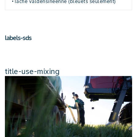
Tache valdensinéenne (bleuets seulement)
•
labels-sds
title-use-mixing