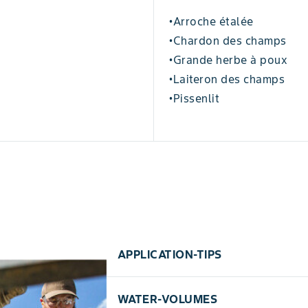
Arroche étalée
•
Chardon des champs
•
Grande herbe à poux
•
Laiteron des champs
•
Pissenlit
•
APPLICATION-TIPS
Ajouter Infinity FX, puis le partenaire de
WATER-VOLUMES
Si du sulfate d'ammonium (AMS) est utilis