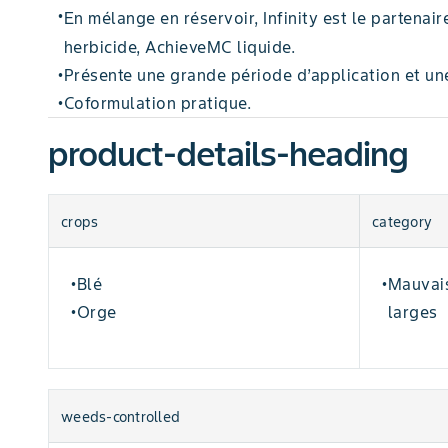
En mélange en réservoir, Infinity est le partenai
•
herbicide, AchieveMC liquide.
Présente une grande période d’application et une 
•
Coformulation pratique.
•
product-details-heading
crops
category
Blé
Mauvais
•
•
Orge
larges
•
weeds-controlled