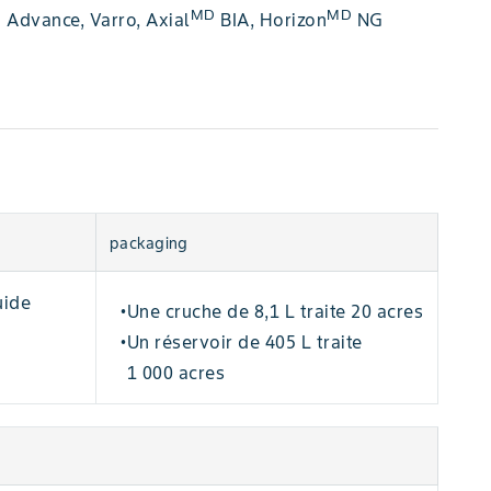
MD
MD
a Advance, Varro, Axial
BIA, Horizon
NG
packaging
uide
Une cruche de 8,1 L traite 20 acres
•
Un réservoir de 405 L traite
•
1 000 acres