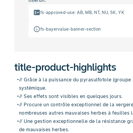
liseron.
fact_check
fs-approved-use
:
AB, MB, NT, NU, SK, YK
info_outline
fs-bayervalue-banner-section
title-product-highlights
// Grâce à la puissance du pyrasulfotole (groupe 
•
systémique.
// Ses effets sont visibles en quelques jours.
•
// Procure un contrôle exceptionnel de la verger
•
nombreuses autres mauvaises herbes à feuilles l
// Une gestion exceptionnelle de la résistance g
•
de mauvaises herbes.