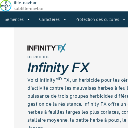
title-navbar
subtitle-navbar
Semences
arrow_drop_down
Caractères
arrow_drop_down
Protection des cultures
arrow_drop_down
HERBICIDE
Infinity FX
MD
Voici Infinity
FX, un herbicide pour les cér
d’activité contre les mauvaises herbes à feuil
puissance de trois groupes herbicides différ
gestion de la résistance. Infinity FX offre u
herbes à feuilles larges les plus coriaces, 
stellaire moyenne, la petite herbe à poux, l