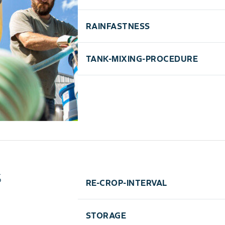
ON, QC, NB, NS, NFLD, PEI
RAINFASTNESS
Application terrestre
// Minimum de 140 L/ha (15 gal/acre)
1 heure
TANK-MIXING-PROCEDURE
Pour obtenir une liste des partenaires de
veuillez consulter l’étiquette du produit.
s
RE-CROP-INTERVAL
L'orge, le canola, le lin, l'avoine, les poi
STORAGE
peuvent être semés 10 mois après une app