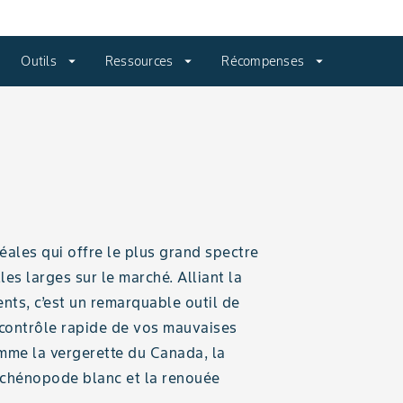
Outils
arrow_drop_down
Ressources
arrow_drop_down
Récompenses
arrow_drop_down
éales qui offre le plus grand spectre
les larges sur le marché. Alliant la
ents, c’est un remarquable outil de
n contrôle rapide de vos mauvaises
comme la vergerette du Canada, la
e chénopode blanc et la renouée