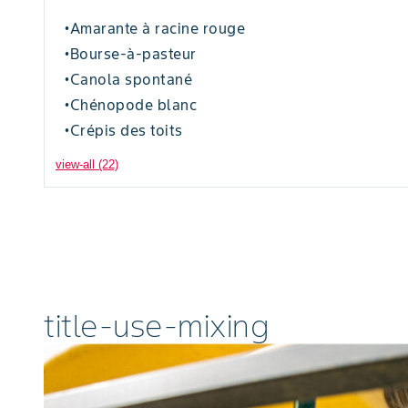
Amarante à racine rouge
•
Bourse-à-pasteur
•
Canola spontané
•
Chénopode blanc
•
Crépis des toits
•
view-all (22)
title-use-mixing