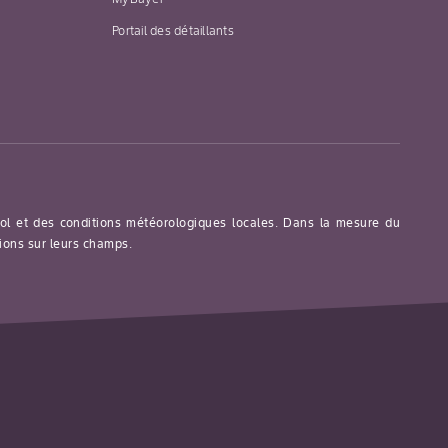
Application
225 mL/ha
Volume d’eau
foliaire
(91 mL/acre)
minimum
Portail des détaillants
Appliquer le
450 L/ha
produit
(48 gal
seulement
US/acre)
après la
(application
floraison et
terrestre)
s’assurer d’une
couverture
appropriée.
 sol et des conditions météorologiques locales. Dans la mesure du
tions sur leurs champs.
Application
150 mL/ha
Volume d’eau
foliaire
(60 mL/acre)
minimum
Appliquer le
450 L/ha
produit
(48 gal
seulement
US/acre)
après la
(application
floraison et
terrestre)
s’assurer d’une