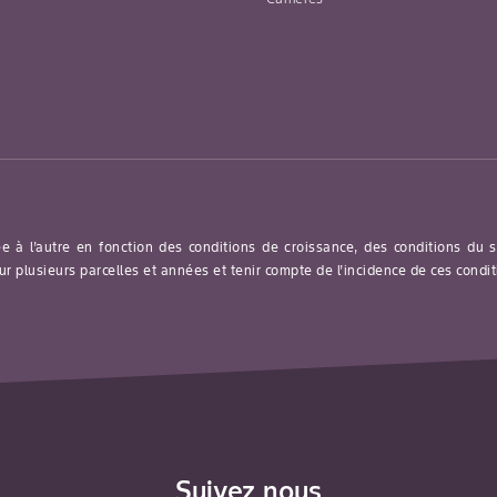
Groupe de
Carpocapse de
culture 11-09
la pomme
Fruits à pépins
Hoplocampe
des pommes
Tordeuse à
bandes
obliques
ée à l’autre en fonction des conditions de croissance, des conditions du
ur plusieurs parcelles et années et tenir compte de l’incidence de ces condi
Groupe de
Pucerons
culture 11-09
(répression)
Fruits à pépins
Suivez nous