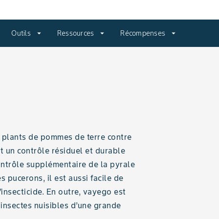
Outils
arrow_drop_down
Ressources
arrow_drop_down
Récompenses
arrow_drop_down
 plants de pommes de terre contre
 un contrôle résiduel et durable
contrôle supplémentaire de la pyrale
s pucerons, il est aussi facile de
’insecticide. En outre, vayego est
insectes nuisibles d’une grande