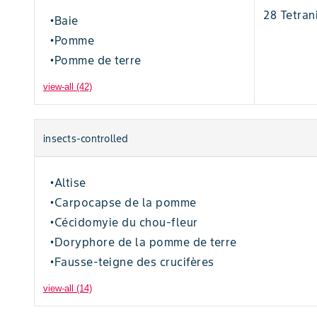
28 Tetran
Baie
•
Pomme
•
Pomme de terre
•
view-all (42)
insects-controlled
Altise
•
Carpocapse de la pomme
•
Cécidomyie du chou-fleur
•
Doryphore de la pomme de terre
•
Fausse-teigne des crucifères
•
view-all (14)