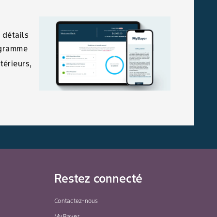
Application
225 mL/ha
Volume d’eau
 détails
foliaire
(91 mL/acre)
minimum
ogramme
100 L/ha
térieurs,
(10 gal
US/acre)
(application
terrestre)
Application
150 mL/ha
Volume d’eau
foliaire
(60 mL/acre)
minimum
150 L/ha
(16 gal
US/acre)
Restez connecté
(application
terrestre)
Contactez-nous
MyBayer