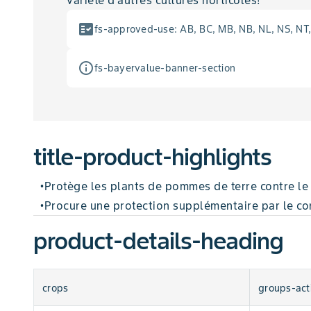
variété d’autres cultures horticoles!
fact_check
fs-approved-use
:
AB, BC, MB, NB, NL, NS, NT
info_outline
fs-bayervalue-banner-section
title-product-highlights
Protège les plants de pommes de terre contre le 
•
Procure une protection supplémentaire par le con
•
product-details-heading
crops
groups-act