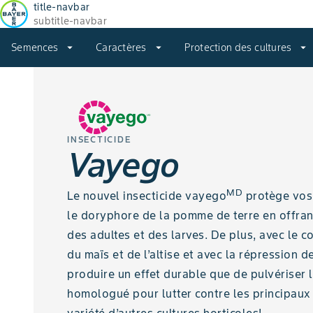
title-navbar
subtitle-navbar
Semences
arrow_drop_down
Caractères
arrow_drop_down
Protection des cultures
arrow_drop_down
INSECTICIDE
Vayego
MD
Le nouvel insecticide vayego
protège vos
le doryphore de la pomme de terre en offrant
des adultes et des larves. De plus, avec le 
du maïs et de l’altise et avec la répression de
produire un effet durable que de pulvériser l
homologué pour lutter contre les principaux 