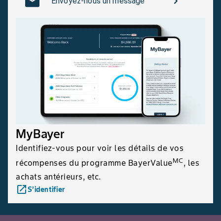
Envoyez-nous un message
MyBayer
Identifiez-vous pour voir les détails de vos
MC
récompenses du programme BayerValue
, les
achats antérieurs, etc.
launch
S’identifier