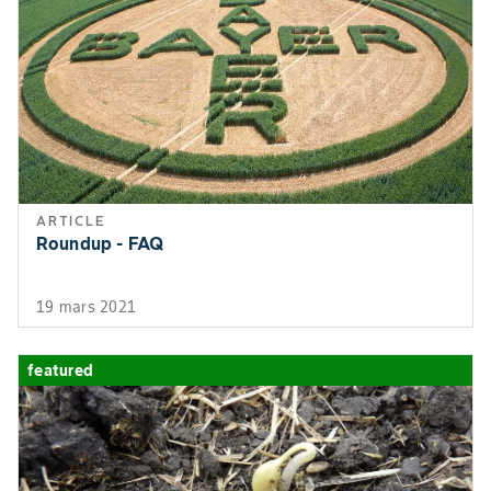
Utiliser les fongicides dans le cadre d’un programme de
lutte intégrée contre les maladies qui comprend le
dépistage, la consultation de données antérieures sur
l’utilisation des pesticides et la rotation des cultures, et
qui intègre des pratiques de lutte culturale, biologique
ou d’autres formes de lutte chimique.
ARTICLE
Roundup - FAQ
19 mars 2021
featured