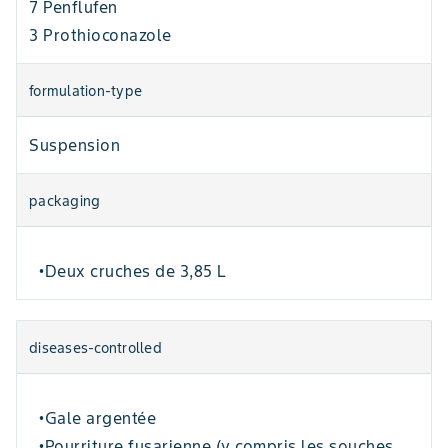
7 Penflufen
3 Prothioconazole
formulation-type
Suspension
packaging
Deux cruches de 3,85 L
•
diseases-controlled
Gale argentée
•
Pourriture fusarienne (y compris les souches
•