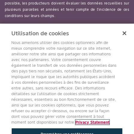
possible, les producteurs doivent évaluer les données recueillies sur
plusieurs parcelles et années et tenir compte de l’incidence de ces
conditions sur leurs champs.
read-more
Utilisation de cookies
Nous aimerions utiliser des cookies optionnels afin de
mieux comprendre votre navigation sur ce site internet,
améliorer notre site ainsi que partager ces informations
avec nos partenaires. Votre consentement couvre
Suivez nous
également le transfert de vos données personnelles dans
des pays tiers non sécurisés, notamment les États-Unis,
impliquant le risque que les autorités publiques accèdent
à vos données personnelles à des fins de surveillance
entre autres, sans recours efficace. Des informations
détaillées sur l’utilisation de cookies strictement
nécessaires, essentiels au bon fonctionnement de ce site,
ainsi que sur les cookies optionnels, que vous pouvez
refuser ou accepter ci-dessous, ou encore sur la façon
Accessibilité
Conditions d’utilisation de Bayer
dont vous pouvez gérer votre consentement à tout
Énoncé sur la confidentialité
moment sont disponibles sur notre
Privacy Statement
Politique Qualité, Santé, Sécurité