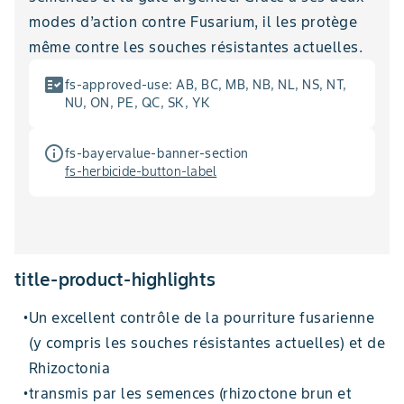
modes d’action contre Fusarium, il les protège
même contre les souches résistantes actuelles.
fact_check
fs-approved-use
:
AB, BC, MB, NB, NL, NS, NT,
NU, ON, PE, QC, SK, YK
info_outline
fs-bayervalue-banner-section
fs-herbicide-button-label
title-product-highlights
Un excellent contrôle de la pourriture fusarienne
•
(y compris les souches résistantes actuelles) et de
Rhizoctonia
transmis par les semences (rhizoctone brun et
•